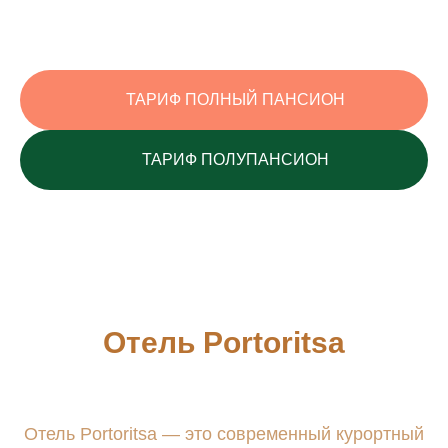
ТАРИФ ПОЛНЫЙ ПАНСИОН
ТАРИФ ПОЛУПАНСИОН
адрес
Абхазия, Гагрский р-н,
г. Гагры, пос.
Цандрипш
,
ул. Октябрьская, 516
ПОКАЗАТЬ НА КАРТЕ
Отель Portoritsa
почта
info@portoritsa.ru
Отель Portoritsa — это современный курортный
телефон