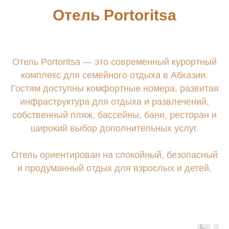
Отель Portoritsa
Отель Portoritsa — это современный курортный
комплекс для семейного отдыха в Абхазии.
Гостям доступны комфортные номера, развитая
инфраструктура для отдыха и развлечений,
©2026. PORTORITSA.
собственный пляж, бассейны, баня, ресторан и
широкий выбор дополнительных услуг.
ПОЛИТИКА ОБРАБОТКИ
ПЕРСОНАЛЬНЫХ ДАННЫХ
Отель ориентирован на спокойный, безопасный
СОГЛАСИЕ НА ОБРАБОТКУ
ПЕРСОНАЛЬНЫХ ДАННЫХ
и продуманный отдых для взрослых и детей.
ДОГОВОР ОФЕРТЫ
ВЫПИСКА
РАЗРАБОТКА САЙТА