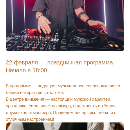
22 февраля — праздничная программа
Начало в 18:00
В программе — ведущая, музыкальное сопровождение и
лёгкий интерактив с гостями.
В центре внимания — настоящий мужской характер
праздника: сила, чувство юмора, надёжность и тёплая
дружеская атмосфера. Проведём вечер ярко, легко и с
отличным настроением!