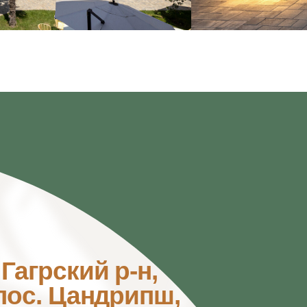
ий р-н,
андрипш
,
я, 516
РТА САЙТА