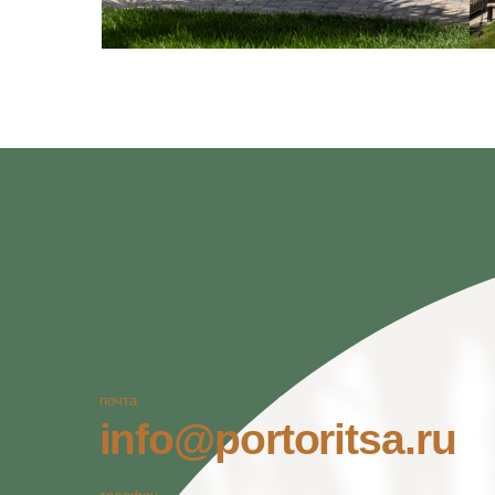
почта
info@portoritsa.ru
телефон
8-800-600-49-57