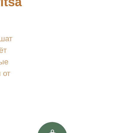
itsa
ешат
ёт
бые
 от