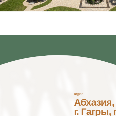
адрес
Абхазия, Гагрск
г. Гагры, пос.
Ц
ул. Октябрьска
ПОКАЗАТЬ НА
КАРТЕ
НОМЕРА
О НАС
УСЛУГИ
АКЦИИ
СТАТЬИ
КА