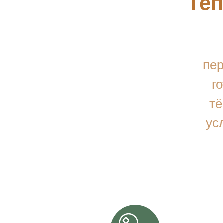
Теп
пер
г
тё
ус