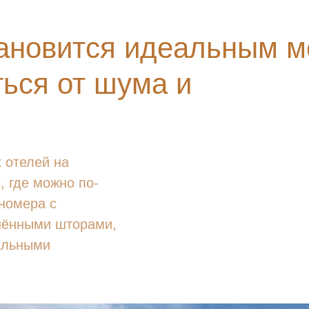
ановится идеальным м
ться от шума и
х отелей на
, где можно по-
номера с
нёнными шторами,
альными