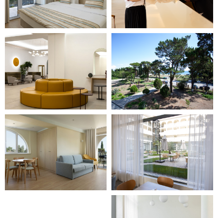
адрес
Абхазия, Гагрский р-н,
г. Гагры, пос.
Цандрипш
,
ул. Октябрьская, 516
ПОКАЗАТЬ НА КАРТЕ