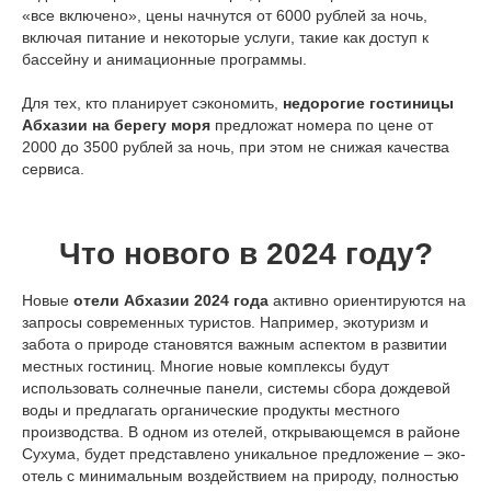
«все включено», цены начнутся от 6000 рублей за ночь,
Абхазия, Гагрский р-н,
включая питание и некоторые услуги, такие как доступ к
г. Гагры, пос.
Цандрипш
,
бассейну и анимационные программы.
ул. Октябрьская, 516
Для тех, кто планирует сэкономить,
недорогие гостиницы
Абхазии на берегу моря
предложат номера по цене от
ПОКАЗАТЬ НА КАРТЕ
2000 до 3500 рублей за ночь, при этом не снижая качества
сервиса.
почта
info@portoritsa.ru
Что нового в 2024 году?
телефон
8-800-600-49-57
Новые
отели Абхазии 2024 года
активно ориентируются на
запросы современных туристов. Например, экотуризм и
забота о природе становятся важным аспектом в развитии
местных гостиниц. Многие новые комплексы будут
использовать солнечные панели, системы сбора дождевой
воды и предлагать органические продукты местного
производства. В одном из отелей, открывающемся в районе
Сухума, будет представлено уникальное предложение – эко-
отель с минимальным воздействием на природу, полностью