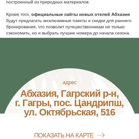
построенный из природных материалов.
Кроме того,
официальные сайты новых отелей Абхазии
©2026. PORTORITSA.
будут предлагать эксклюзивные пакеты и скидки для раннего
ПОЛИТИКА ОБРАБОТКИ
бронирования, что позволит путешественникам не только
ПЕРСОНАЛЬНЫХ ДАННЫХ
сэкономить, но и выбрать лучшие номера до начала сезона.
СОГЛАСИЕ НА ОБРАБОТКУ
ПЕРСОНАЛЬНЫХ ДАННЫХ
ДОГОВОР ОФЕРТЫ
ВЫПИСКА
РАЗРАБОТКА САЙТА