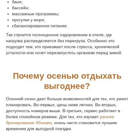
баня;
бассейн;
массажные программы;
прогулки у моря;
сбалансированное питание.
Так строится полноценное оздоровление в отеле, где
нагрузка распределяется без перегруза. Особенно это
подходит тем, кто приезжает после стресса, хронической
усталости или хочет перезапустить организм перед зимой.
Почему осенью отдыхать
выгоднее?
Осенний сезон дает больше возможностей для тех, кто умеет
планировать. Во-первых, цены ниже летних. Во-вторых,
доступность номеров выше. В-третьих, сервис работает в
адрес
более спокойном режиме. Для тех, кто изучает
раннее
Абхазия, Гагрский р-н,
бронирование Абхазии
, осень часто становится лучшим
г. Гагры, пос.
Цандрипш
,
временем для выгодной поездки.
ул. Октябрьская, 516