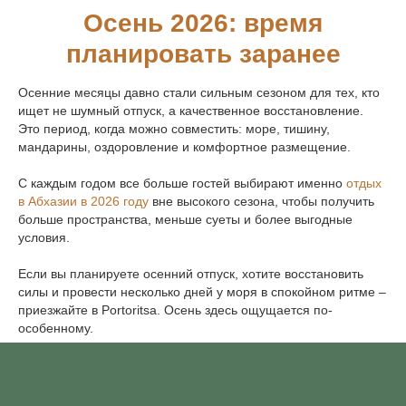
ПОЛИТИКА ОБРАБОТКИ
Осень 2026: время
ПЕРСОНАЛЬНЫХ ДАННЫХ
планировать заранее
СОГЛАСИЕ НА ОБРАБОТКУ
ПЕРСОНАЛЬНЫХ ДАННЫХ
Осенние месяцы давно стали сильным сезоном для тех, кто
ДОГОВОР ОФЕРТЫ
ищет не шумный отпуск, а качественное восстановление.
ВЫПИСКА
Это период, когда можно совместить: море, тишину,
мандарины, оздоровление и комфортное размещение.
РАЗРАБОТКА САЙТА
С каждым годом все больше гостей выбирают именно
отдых
в Абхазии в 2026 году
вне высокого сезона, чтобы получить
больше пространства, меньше суеты и более выгодные
условия.
Если вы планируете осенний отпуск, хотите восстановить
силы и провести несколько дней у моря в спокойном ритме –
приезжайте в Portoritsa. Осень здесь ощущается по-
особенному.