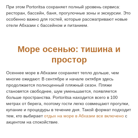
При этом Portoritsa сохраняет полный уровень сервиса:
ресторан, бассейн, баня, прогулочные зоны и экскурсии. Это
ПОКАЗАТЬ НА КАРТЕ
особенно важно для гостей, которые рассматривают новые
отели Абхазии с бассейном и питанием.
почта
info@portoritsa.ru
Море осенью: тишина и
телефон
простор
8-800-600-49-57
Осеннее море в Абхазии сохраняет тепло дольше, чем
многие ожидают. В сентябре и начале октября здесь
продолжается полноценный пляжный сезон. Пляжи
становятся свободнее, шум уменьшается, появляется
больше пространства. Portoritsa находится всего в 100
метрах от берега, поэтому гости легко совмещают прогулки,
купание и процедуры в течение дня. Такой формат подходит
тем, кто выбирает
отдых на море в Абхазии все включено
с
акцентом на спокойствие.
©2026. PORTORITSA.