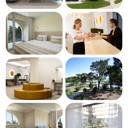
адрес
Абхазия, Гагрский р-н,
г. Гагры, пос.
Цандрипш
,
ул. Октябрьская, 516
ПОКАЗАТЬ НА КАРТЕ
почта
info@portoritsa.ru
телефон
8-800-600-49-57