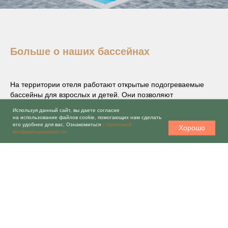
Больше о наших бассейнах
На территории отеля работают открытые подогреваемые
бассейны для взрослых и детей. Они позволяют
наслаждаться купанием независимо от сезона и погодных
Используя данный сайт, вы даете согласие
условий.
на использование файлов cookie, помогающих нам сделать
его удобнее для вас. Ознакомиться
с политикой
Хорошо
конфиденциальности.
Взрослый бассейн
длиной 25 метров подходит как для
активного плавания, так и для расслабленного отдыха у
воды. Благодаря системе подогрева вода остаётся
комфортной даже в прохладные дни.
Детский бассейн
расположен рядом со взрослой зоной и
оснащён системой подогрева. Это создаёт безопасные
условия для купания детей и удобство для родителей.
Сегодня отели в Абхазии с бассейном пользуются особой