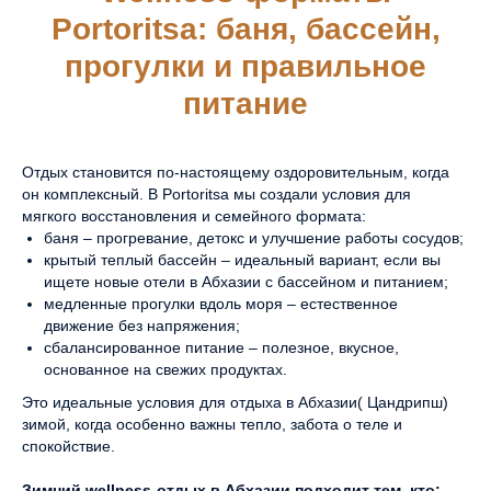
Portoritsa
: баня, бассейн,
адрес
Абхазия, Гагрский р-н,
прогулки и правильное
г. Гагры, пос.
Цандрипш
,
ул. Октябрьская, 516
питание
ПОКАЗАТЬ НА КАРТЕ
Отдых становится по-настоящему оздоровительным, когда
он комплексный. В Portoritsa мы создали условия для
мягкого восстановления и семейного формата:
почта
баня – прогревание, детокс и улучшение работы сосудов;
info@portoritsa.ru
крытый теплый бассейн – идеальный вариант, если вы
ищете новые отели в Абхазии с бассейном и питанием;
телефон
медленные прогулки вдоль моря – естественное
8-800-600-49-57
движение без напряжения;
сбалансированное питание – полезное, вкусное,
основанное на свежих продуктах.
Это идеальные условия для отдыха в Абхазии( Цандрипш)
зимой, когда особенно важны тепло, забота о теле и
спокойствие.
Зимний wellness-отдых в Абхазии подходит тем, кто: