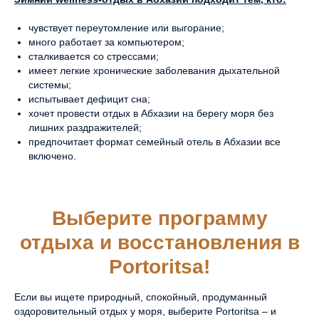
чувствует переутомление или выгорание;
много работает за компьютером;
©2026. PORTORITSA.
сталкивается со стрессами;
имеет легкие хронические заболевания дыхательной
ПОЛИТИКА ОБРАБОТКИ
системы;
ПЕРСОНАЛЬНЫХ ДАННЫХ
испытывает дефицит сна;
СОГЛАСИЕ НА ОБРАБОТКУ
хочет провести отдых в Абхазии на берегу моря без
ПЕРСОНАЛЬНЫХ ДАННЫХ
лишних раздражителей;
предпочитает формат семейный отель в Абхазии все
ДОГОВОР ОФЕРТЫ
включено.
ВЫПИСКА
РАЗРАБОТКА САЙТА
Выберите программу
отдыха и восстановления в
Portoritsa!
Если вы ищете природный, спокойный, продуманный
оздоровительный отдых у моря, выберите Portoritsa – и