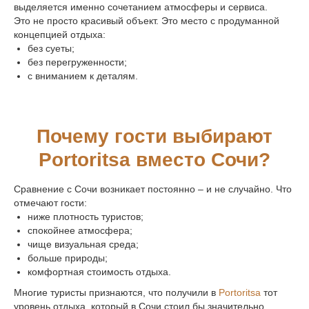
выделяется именно сочетанием атмосферы и сервиса.
Это не просто красивый объект. Это место с продуманной
концепцией отдыха:
без суеты;
без перегруженности;
с вниманием к деталям.
адрес
Абхазия, Гагрский р-н,
г. Гагры, пос.
Цандрипш
,
Почему гости выбирают
ул. Октябрьская, 516
Portoritsa вместо Сочи?
ПОКАЗАТЬ НА КАРТЕ
Сравнение с Сочи возникает постоянно – и не случайно. Что
отмечают гости:
ниже плотность туристов;
почта
спокойнее атмосфера;
info@portoritsa.ru
чище визуальная среда;
больше природы;
телефон
комфортная стоимость отдыха.
8-800-600-49-57
Многие туристы признаются, что получили в
Portoritsa
тот
уровень отдыха, который в Сочи стоил бы значительно