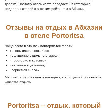
дороже. Поэтому отель часто попадает и в категорию
недорогих отелей с высоким рейтингом в Абхазии.
Отзывы на отдых в Абхазии
в отеле Portoritsa
©2026. PORTORITSA.
Чаще всего в отзывах повторяются фразы:
«очень тихо и спокойно»;
ПОЛИТИКА ОБРАБОТКИ
«ощущение отдельного мира»;
ПЕРСОНАЛЬНЫХ ДАННЫХ
«просторно и красиво»;
СОГЛАСИЕ НА ОБРАБОТКУ
«не хочется уезжать»;
ПЕРСОНАЛЬНЫХ ДАННЫХ
«вернемся снова».
ДОГОВОР ОФЕРТЫ
Многие гости приезжают повторно, а это лучший показатель
качества отдыха
ВЫПИСКА
РАЗРАБОТКА САЙТА
Portoritsa – отдых, который