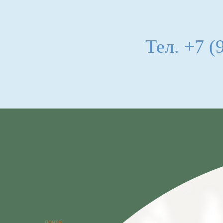
Тел. +7 (
почта
info@portoritsa.ru
телефон
8-800-600-49-57