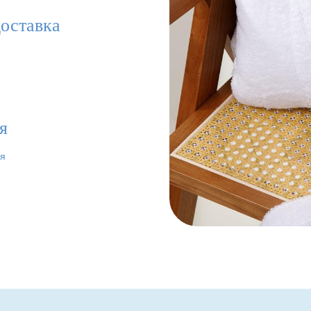
доставка
ья
ля