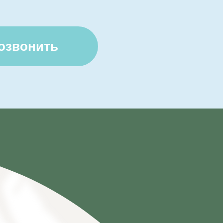
озвонить
ий р-н,
андрипш
,
я, 516
РТА САЙТА