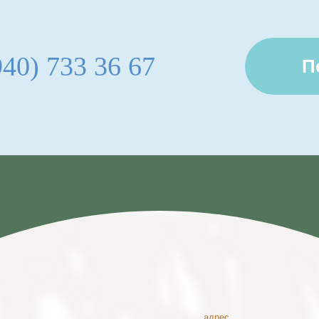
940) 733 36 67
П
адрес
Абхазия, Гагрск
г. Гагры, пос.
Ц
ул. Октябрьска
ПОКАЗАТЬ НА
КАРТЕ
НОМЕРА
О НАС
УСЛУГИ
АКЦИИ
СТАТЬИ
КА