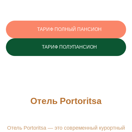
ТАРИФ ПОЛНЫЙ ПАНСИОН
ТАРИФ ПОЛУПАНСИОН
адрес
Абхазия, Гагрский р-н,
г. Гагры, пос.
Цандрипш
,
ул. Октябрьская, 516
ПОКАЗАТЬ НА КАРТЕ
Отель Portoritsa
почта
info@portoritsa.ru
Отель Portoritsa — это современный курортный
телефон