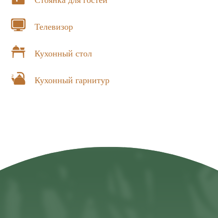
Стоянка для гостей
Телевизор
Кухонный стол
Кухонный гарнитур
адрес
Абхазия, Гагрский р-н,
г. Гагры, пос.
Цандрипш
,
ул. Октябрьская, 516
ПОКАЗАТЬ НА КАРТЕ