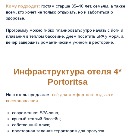
Кому подходит:
гостям старше 35–40 лет, семьям, а также
всем, кто хочет не только отдыхать, но и заботиться о
здоровье.
Программу можно гибко планировать: утро начать с йоги и
плавания в тёплом бассейне, днем посетить SPA у моря, а
вечер завершить романтическим ужином в ресторане.
адрес
Абхазия, Гагрский р-н,
Инфраструктура отеля 4*
г. Гагры, пос.
Цандрипш
,
Portoritsa
ул. Октябрьская, 516
Наш отель предлагает
всё для комфортного отдыха и
ПОКАЗАТЬ НА
восстановления
:
КАРТЕ
современная SPA-зона;
крытый теплый бассейн;
почта
собственный пляж;
info@portoritsa.ru
просторная зеленая территория для прогулок.