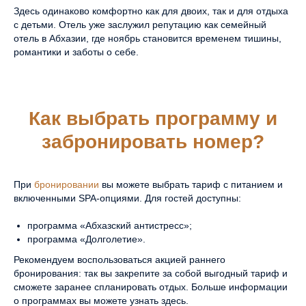
телефон
Здесь одинаково комфортно как для двоих, так и для отдыха
8-800-600-49-57
с детьми. Отель уже заслужил репутацию как семейный
отель в Абхазии, где ноябрь становится временем тишины,
романтики и заботы о себе.
Как выбрать программу и
забронировать номер?
©2026. PORTORITSA.
При
бронировании
вы можете выбрать тариф с питанием и
включенными SPA-опциями. Для гостей доступны:
ПОЛИТИКА ОБРАБОТКИ
ПЕРСОНАЛЬНЫХ ДАННЫХ
программа «Абхазский антистресс»;
СОГЛАСИЕ НА ОБРАБОТКУ
программа «Долголетие».
ПЕРСОНАЛЬНЫХ ДАННЫХ
Рекомендуем воспользоваться акцией раннего
ДОГОВОР ОФЕРТЫ
бронирования: так вы закрепите за собой выгодный тариф и
ВЫПИСКА
сможете заранее спланировать отдых. Больше информации
о программах вы можете узнать
здесь
.