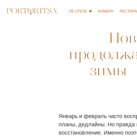
ОБ ОТЕЛЕ
ОБ ОТЕЛЕ
НОМЕРА
НОМЕРА
РЕСТОРАН
РЕСТОРАН
КОН
КОН
Нов
продолжа
зимы –
Январь и февраль часто воспр
планы, дедлайны. Но правда в
восстановление. Именно поэто