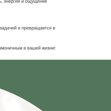
ь, энергия и ощущение
ь задачей и превращается в
кий р-н,
андрипш
,
армоничным в вашей жизни!
, 516
РТА САЙТА