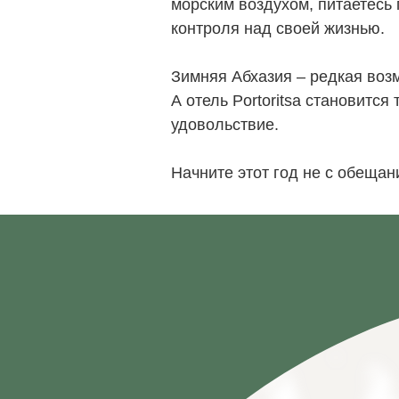
морским воздухом, питаетесь 
контроля над своей жизнью.
Зимняя Абхазия – редкая возм
А отель Portoritsa становитс
почта
удовольствие.
info@portoritsa.ru
Начните этот год не с обещан
телефон
8-800-600-49-57