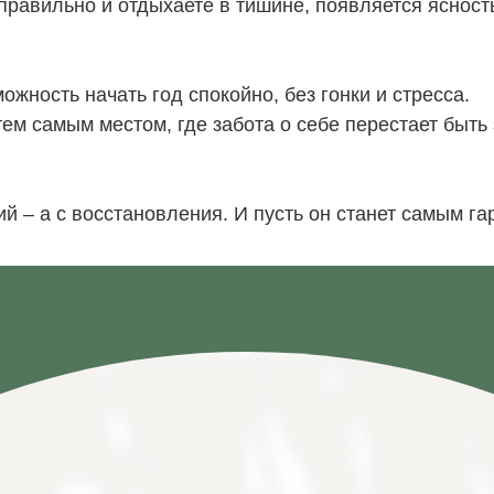
правильно и отдыхаете в тишине, появляется ясност
ожность начать год спокойно, без гонки и стресса.
я тем самым местом, где забота о себе перестает быт
адрес
Абхазия, Гагрс
г. Гагры, пос.
Ц
ий – а с восстановления. И пусть он станет самым г
ул. Октябрьская
ПОКАЗАТЬ НА
КАРТЕ
НОМЕРА
О НАС
УСЛУГИ
АКЦИИ
СТАТЬИ
КА