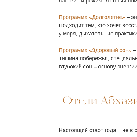
бассейн и режим, который пом
Программа «Долголетие»
– эн
Подходит тем, кто хочет восс
у моря, дыхательные практик
Программа «Здоровый сон»
–
Тишина побережья, специальн
глубокий сон – основу энерги
Отели Абхази
Настоящий старт года – не в 